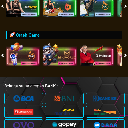
Crash Game
Bekerja sama dengan BANK :